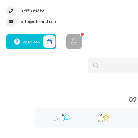
02191031868
info@dtsland.com
سبد خرید
0
0
0
رأی
دیدگاه