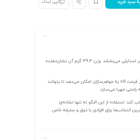
کپی لینک
ه سبد خرید
با طراحی جذاب و زرق و برق فراوان، نمادی از شکوه و زیبایی است. این النگو که با سایز سنگ 1.9 طراحی شده، درخششی خاص به هر استایلی می‌بخشد. وزن 39.3 گرم آن نشان‌دهنده
ضخامت 30 میکرون و استفاده از نرم‌افزار متریکس برای طراحی، دقت و جزئیات بی‌نظیری را در این النگو فراهم کرده است. ذخیره در فرمت stl به جواهرسازان امکان می‌دهد تا بتوانند
 راحتی مهیا می‌سازد.
کند. استفاده از این النگو نه تنها نشانه‌ی
ایل شخصی می‌افزاید. این ویژگی‌ها النگو پیچ کد 02 را به یکی از محبوب‌ترین انتخاب‌ها برای افرادی با ذوق و سلیقه خاص