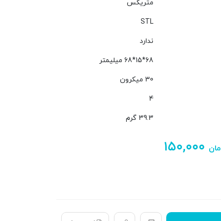
متریکس
STL
ندارد
68*15*68 میلیمتر
30 میکرون
4
39.3 گرم
۱۵۰,۰۰۰
مان