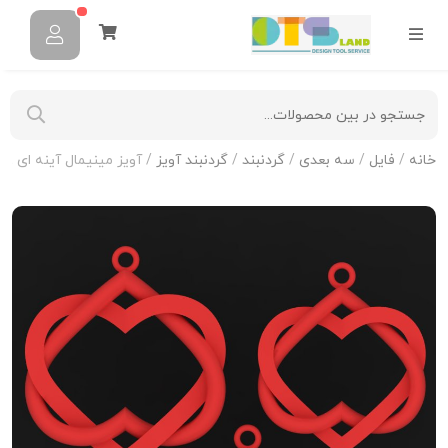
خانه
/
فایل
/
سه بعدی
/
گردنبند
/
گردنبند آویز
/ آویز مینیمال آینه ای N-M-08