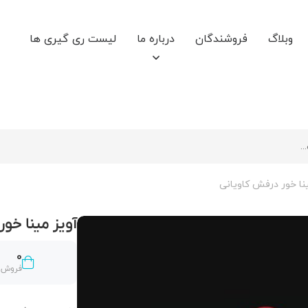
وبلاگ
فروشندگان
درباره ما
لیست ری گیری ها
نا خور درفش کاویانی
آویز مینا خور
0
فروش