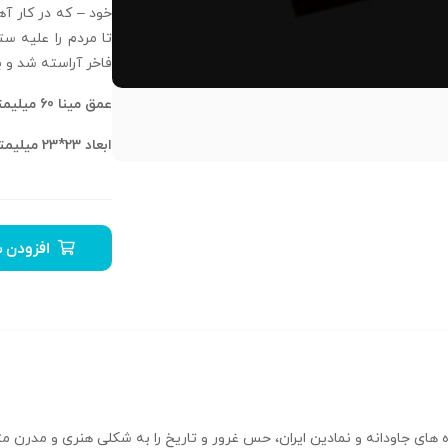
خود – که در کار آ
تا مردم را علیه ست
فاخر آراسته شد و 
عمق مینا 60 میلیمتر
ابعاد 23*23
میلیمت
افزودن ب
ره ‌های جاودانه و نمادین ایران، حس غرور و تاریخ را به شکلی هنری و مدرن م