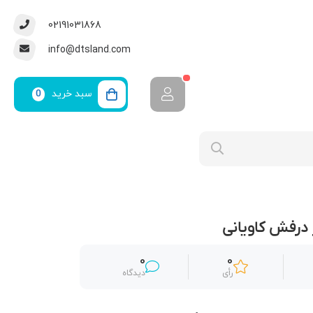
02191031868
info@dtsland.com
سبد خرید
0
 درفش کاویانی
0
0
رأی
دیدگاه