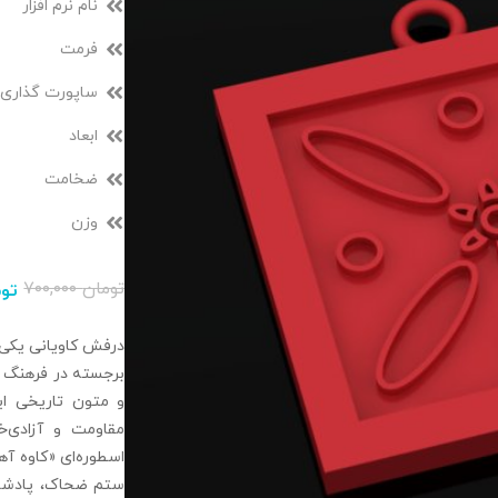
نام نرم افزار
فرمت
ساپورت گذاری
ابعاد
ضخامت
وزن
تومان
۷۰۰,۰۰۰
توم
درفش کاویانی یکی ا
برجسته در فرهنگ و 
و متون تاریخی ایر
مقاومت و آزادی‌
اسطوره‌ای «کاوه آه
ستم ضحاک، پادشاه 