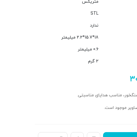
متریکس
STL
ندارد
18*15.7*2.2 میلیمتر
0.6 میلیمتر
2 گرم
۳
سنگخور، مناسب هدایای مناسبتی.
اویر موجود است.