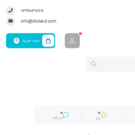
02191031868
info@dtsland.com
سبد خرید
0
0
0
رأی
دیدگاه