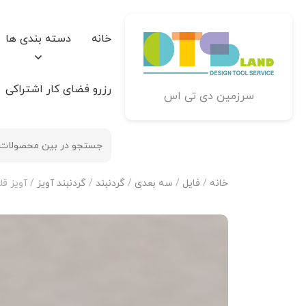
خانه
دسته بندی ها
رزرو فضای کار اشتراکی
سرزمین دی تی اس
خانه
/
فایل
/
سه بعدی
/
گردنبند
/
گردنبند آویز
/ آویز قل