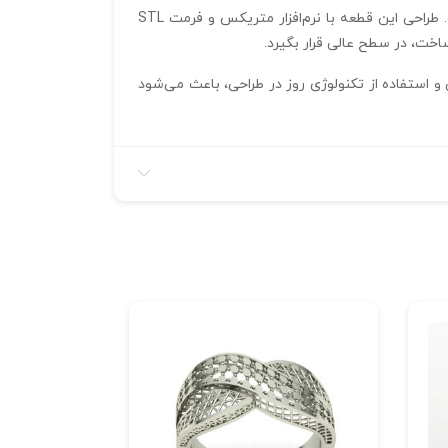
آویز قلب 2 با ضخامت تنها 0.6 میلیمتر و وزن سبک دو گرم، علاوه بر درخشش بالا، بر روی گردن بسیار راحت و قابل حمل است. طراحی این قطعه با نرم‌افزار متریکس و فرمت STL
خت، در سطح عالی قرار بگیرد.
و استفاده از تکنولوژی روز در طراحی، باعث می‌شود