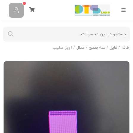
خانه
/
فایل
/
سه بعدی
/
مدال
/ آویز صلیب