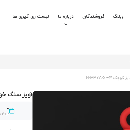
وبلاگ
فروشندگان
درباره ما
لیست ری گیری ها
H-MAYA-S-03
آویز سنگ خور حر
0
فروش