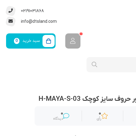
02191031868
info@dtsland.com
سبد خرید
0
وف سایز کوچک H-MAYA-S-03
0
0
رأی
دیدگاه