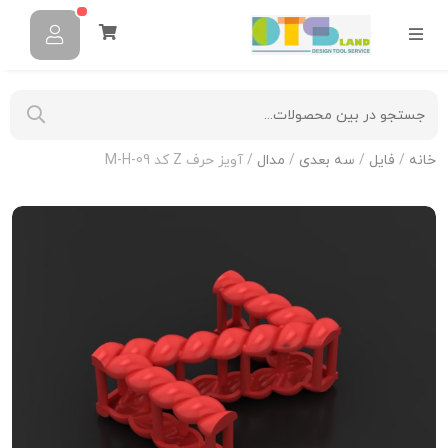
خانه
/
فایل
/
سه بعدی
/
مدال
/ آویز حرف Z کد M-H-09