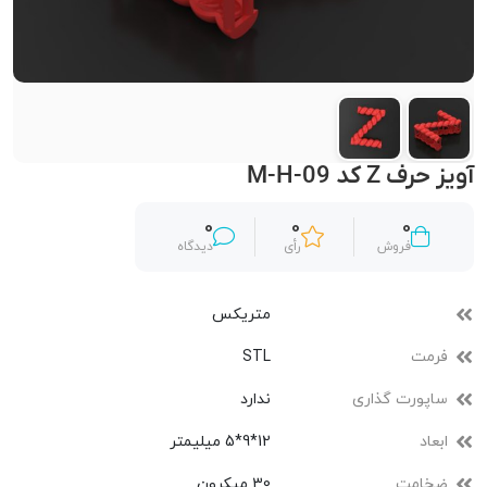
آویز حرف Z کد M-H-09
0
0
0
فروش
رأی
دیدگاه
متریکس
فرمت
STL
ساپورت گذاری
ندارد
ابعاد
12*9*5 میلیمتر
ضخامت
30 میکرون