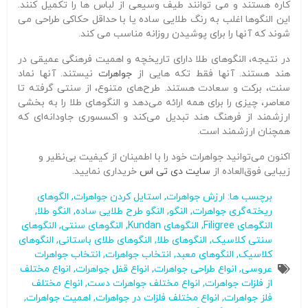
کاره هستند و می توانند طیف وسیعی از لباس ها را تکمیل کنند.
این النگوها اغلب به رنگ طلایی ساده یا با حداقل حکاکی طراحی می
شوند که آنها را برای پوشیدن روزانه مناسب می کند.
در نتیجه، النگوهای طلا دارای تاریخچه و اهمیت فرهنگی عمیقی در
هند هستند. آنها فقط تکه هایی از
جواهرات
نیستند. آنها نماد
سنت، برکت و سعادت هستند. طرح‌های متنوع، از سنتی گرفته تا
معاصر، چیزی را برای همه ارائه می‌دهد و النگوهای طلا را به بخشی
ارزشمند از فرهنگ هند تبدیل می‌کند و اکسسوری جاودانه‌ای که
همچنان ارزشمند است.
اکنون می‌توانید جواهرات خود را با اطمینان از کیفیت بی‌نظیر و
زیبایی فوق‌العاده از
سایت دی تی اس
خریداری نمایید.
برچسب ها:
ارزش جواهرات
,
استایل کردن جواهرات
,
الگوهای
ریخته‌گری جواهرات
,
النگو
,
النگو طرح طلایی ساده
,
النگو طلا
,
النگوهای Filigree
,
النگوهای Kundan
,
النگوهای سنتی
,
النگوهای
سنتی کلاسیک
,
النگوهای طلا
,
النگوهای طلای باستانی
,
النگوهای
کلاسیک
,
النگوهای معبد
,
انتخاب جواهرات
,
انتخاب جواهرات
عروسی
,
انواع طراحی جواهرات
,
انواع قفل جواهرات
,
انواع مختلف
از فلزات جواهرات
,
انواع مختلف جواهرات دست
,
انواع مختلف
فلز جواهرات
,
انواع مختلف فلزات در جواهرات
,
اهمیت جواهرات
,