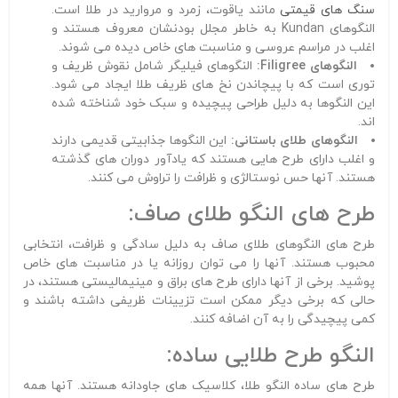
سنگ های قیمتی
مانند یاقوت، زمرد و مروارید در طلا است.
النگوهای Kundan به خاطر مجلل بودنشان معروف هستند و
اغلب در مراسم عروسی و مناسبت های خاص دیده می شوند.
النگوهای Filigree:
النگوهای فیلیگر شامل نقوش ظریف و
توری است که با پیچاندن نخ های ظریف طلا ایجاد می شود.
این النگوها به دلیل طراحی پیچیده و سبک خود شناخته شده
اند.
النگوهای طلای باستانی:
این النگوها جذابیتی قدیمی دارند
و اغلب دارای طرح هایی هستند که یادآور دوران های گذشته
هستند. آنها حس نوستالژی و ظرافت را تراوش می کنند.
طرح های النگو طلای صاف:
طرح های النگوهای طلای صاف به دلیل سادگی و ظرافت، انتخابی
محبوب هستند. آنها را می توان روزانه یا در مناسبت های خاص
پوشید. برخی از آنها دارای طرح های براق و مینیمالیستی هستند، در
حالی که برخی دیگر ممکن است تزیینات ظریفی داشته باشند و
کمی پیچیدگی را به آن اضافه کنند.
النگو طرح طلایی ساده:
طرح های ساده النگو طلا، کلاسیک های جاودانه هستند. آنها همه