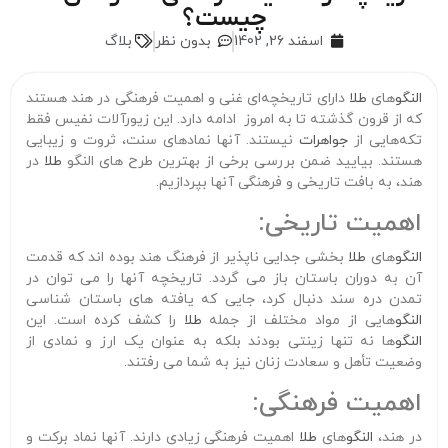
چیست؟
اسفند 26, 1402
بدون نظر
بلاگ
النگو
های
طلا
دارای تاریخچه‌ای غنی و اهمیت فرهنگی در هند هستند
که از قرون گذشته تا به امروز ادامه دارد. این زیورآلات نفیس فقط
تکه‌هایی از
جواهرات
نیستند. آنها نمادهای سنت، ثروت و زیبایی
هستند. بیایید ضمن بررسی برخی از بهترین طرح های النگو
طلا
در
هند، به بافت تاریخی و فرهنگی آنها بپردازیم.
اهمیت تاریخی:
النگو
های
طلا
بخشی جدایی ناپذیر از فرهنگ هند بوده اند که قدمت
آن به دوران باستان باز می گردد. تاریخچه آنها را می توان در
تمدن دره سند دنبال کرد، جایی که یافته های باستان شناسی
النگو
هایی از مواد مختلف از جمله
طلا
را کشف کرده است. این
النگو
ها نه تنها زینتی بودند بلکه به عنوان یک ارز و نمادی از
وضعیت تأهل و سعادت زنان نیز به شما می رفتند.
اهمیت فرهنگی:
در هند،
النگو
های
طلا
اهمیت فرهنگی زیادی دارند. آنها نماد برکت و