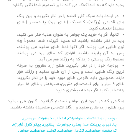
وجود دارد که به شما کمک می کند تا بر تصمیم شما تأثیر بگذارد:
در ابتدا، باید سبک کلی قطعه را در نظر بگیرید و بین رنگ
های قدیمی (رزگلد)، کلاسیک (طلای زرد) یا معاصر (طلای
سفید) انتخاب کنید.
ثانیاً، اگر به خرید یک جواهر به عنوان هدیه فکر می کنید،
باید در نظر داشته باشید که هدیه گیرنده شما معمولاً چه
نوع طلایی می پوشد. اگر آنها فقط طلای سفید می پوشند،
پس به آن پایبند باشید. افرادی که طلای زرد می پوشند
معمولا رنگ پوستی دارند که به رزگلد هم می آید.
بودجه خود را در نظر بگیرید. طلای زرد مقرون به صرفه
ترین رنگ طلایی است و پس از آن طلای سفید و رزگلد قرار
دارند. همچنین باید خلوص طلای مورد خود را در نظر بگیرید:
طلای 9 عیار را برای قیمت‌های مقرون‌به‌صرفه‌تر و طلای 18 عیار
را انتخاب کنید اگر بودجه بیشتری دارید.
هنگامی که در مورد این عوامل تصمیم گرفتید، اکنون می توانید
بین طلای زرد، طلای سفید و رزگلد انتخابی سنجیده داشته باشید.
برچسب ها:
انتخاب جواهرات
,
انتخاب جواهرات عروسی
,
پالادیوم
,
پرینت سه بعدی جواهرات
,
پلاتین
,
پیتر کارل فابرژه
,
تاریخچه جواهرات
,
تکامل جواهرات
,
تولید جواهرات
,
جواهر
,