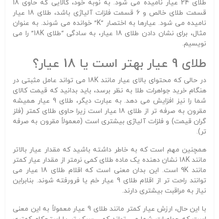
طلای 24 عیار نامیده می شود. به نوبه خود، کالایی که حاوی 18
قسمت طلای خالص و 6 قسمت فلزات آلیاژی باشد، طلای 18 عیار
نامیده می شود. عیارها به اختصار “K” خوانده می شوند. به عنوان
مثال، برای نشان دادن طلای 18 عیار، به سادگی “طلای 18K” را می
نویسیم.
طلای 9 عیار بهتر است یا 18 عیار؟
در حالی که محتوای بالای عیار مانند 18K می تواند عامل مثبتی در
هنگام خرید جواهرات طلا به نظر برسد، باید بدانید که قیمت کالای
شما را نیز افزایش می دهد. به عبارت دیگر، طلای 9 عیار همیشه
مقرون به صرفه تر از طلای 18 عیار است زیرا حاوی طلای کمتر (فلز
گران قیمت) و فلزات آلیاژی بیشتری است (معمولاً مقرون به صرفه
تر).
همچنین مهم است که به خاطر داشته باشید که مقدار عیار بالاتر
مانند 18K نشان دهنده یک ماده طلای کمی نرمتر از مقدار عیار کمتر
مانند 9K است. این بدان معنی است که اقلام طلای 18 عیار می
توانند راحت تر از اقلام طلای 9 عیار خم یا فرورفته شوند. بنابراین
نیاز به مراقبت بیشتری دارند.
با این حال، ارزش عیار کمتر مانند طلای 9 عیار معمولاً به این معنی