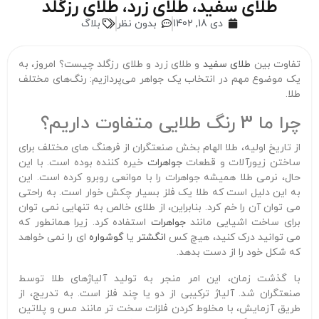
طلای سفید، طلای زرد، طلای رزگلد
دی 18, 1402
بدون نظر
بلاگ
تفاوت بین
طلای سفید
و طلای زرد و طلای رزگلد چیست؟ امروز، به
یک موضوع مهم در انتخاب یک جواهر می‌پردازیم: رنگ‌های مختلف
طلا.
چرا ما 3 رنگ طلایی متفاوت داریم؟
از تاریخ اولیه، طلا الهام بخش صنعتگران از فرهنگ های مختلف برای
ساختن زیورآلات و قطعات
جواهرات
خیره کننده بوده است. با این
حال، نرمی طلا همیشه جواهرات را با موانعی روبرو کرده است. این
به این دلیل است که طلا یک فلز بسیار چکش خوار است. به راحتی
می توان آن را خم کرد. بنابراین، از طلای خالص به تنهایی نمی توان
برای ساخت اشیایی مانند
جواهرات
استفاده کرد. زیرا همانطور که
می توانید درک کنید، هیچ کس
انگشتر
یا
گوشواره
ای را نمی خواهد
که شکل خود را از دست بدهد.
با گذشت زمان، این امر منجر به تولید آلیاژهای طلا توسط
صنعتگران شد. آلیاژ ترکیبی از دو یا چند فلز است. به تدریج، از
طریق آزمایش، با مخلوط کردن فلزات سخت تر مانند مس و پلاتین