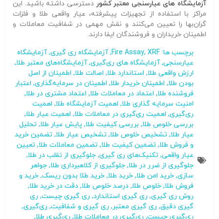
آزمایشگاه‌ های عیارسنجی معتبر کشور
دسترسی داشته باشید. این
مراکز با استفاده از تجهیزات پیشرفته، عیار واقعی طلا و فلزات
گران‌بها را تعیین می‌کنند و نقش مهمی در شفافیت معاملات و
اطمینان خریداران و فروشندگان ایفا دارند.
برچسب ها:
XRF
,
Fire Assay
,
آزمایشگاه ری گیری
,
آزمایشگاه
عیارسنجی
,
آزمایشگاه‌ های ری‌گیری
,
آزمایشگاه‌های معتبر طلا
,
ارزش واقعی طلا
,
استاندارد طلا
,
اصالت طلا
,
اطمینان از اصل
بودن طلا
,
اطمینان خریدار طلا
,
اطمینان در سرمایه‌گذاری
,
اعتبار
فروشنده طلا
,
اعتماد در معاملات طلا
,
اعتماد مشتری در طلا
,
امنیت سرمایه گذاری طلا
,
اهمیت آزمایشگاه طلا
,
اهمیت
ری‌گیری
,
اهمیت ری‌گیری در معاملات طلا
,
اهمیت عیار طلا
,
بررسی خلوص طلا
,
بررسی کیفیت طلا
,
پایش عیار طلا
,
تحلیل
عیار طلا
,
تشخیص خلوص طلا
,
تشخیص عیار طلا
,
تضمین خرید
و فروش طلا
,
تضمین کیفیت طلا
,
تضمین معاملات طلا
,
تعیین
عیار واقعی
,
تکنیک‌های ری گیری
,
جلوگیری از تقلب در طلا
,
جلوگیری از ضرر در طلا
,
جلوگیری از کلاهبرداری طلا
,
جواهر
سازی
,
خرید امن طلا
,
خرید طلا
,
خرید طلا بدون ریسک
,
خرید و
فروش طلا
,
خلوص طلا
,
درصد خلوص طلا
,
دقت در خرید طلا
,
روش ری گیری
,
ری گیری استاندارد
,
ری گیری چیست
,
ری
گیری دقیق
,
ری گیری معتبر
,
ری گیری و شفافیت
,
ری‌گیری
,
ری‌گیری چیست
,
ری‌گیری در معاملات طلا
,
ری‌گیری طلا
,