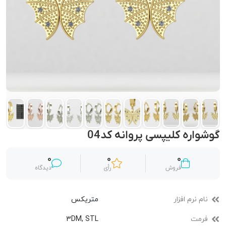
گوشواره کلیپسی پروانه کد04
0
0
0
فروش
رأی
دیدگاه
نام نرم افزار
متریکس
فرمت
3DM, STL