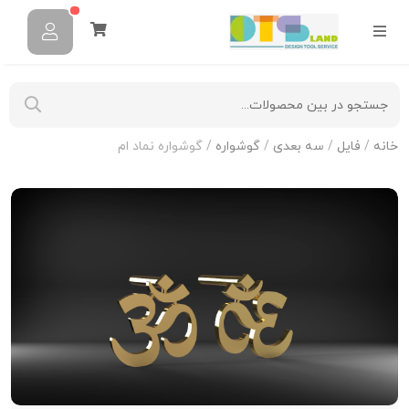
خانه
/
فایل
/
سه بعدی
/
گوشواره
/ گوشواره نماد ام