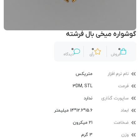
گوشواره میخی بال فرشته
0
0
0
فروش
رأی
دیدگاه
نام نرم افزار
متریکس
فرمت
3DM, STL
ساپورت گذاری
ندارد
ابعاد
15.6*12.6*14 میلیمتر
ضخامت
21 میکرون
وزن
3 گرم