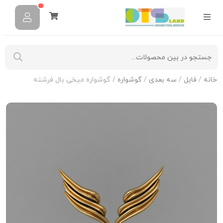
خانه
/
فایل
/
سه بعدی
/
گوشواره
/ گوشواره میخی بال فرشته