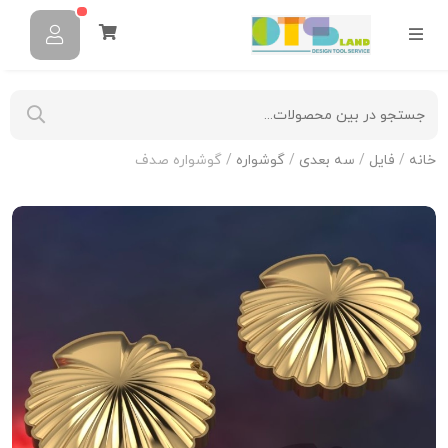
خانه
/
فایل
/
سه بعدی
/
گوشواره
/ گوشواره صدف