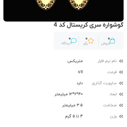
گوشواره سری کریستال کد 4
0
0
0
فروش
رأی
دیدگاه
نام نرم افزار
متریکس
فرمت
stl
ساپورت گذاری
دارد
ابعاد
40*6*12 میلیمتر
ضخامت
3.5 میلیمتر
وزن
4 تا 5 گرم