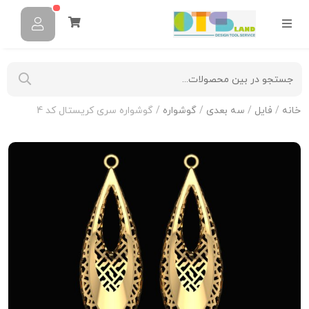
خانه
/
فایل
/
سه بعدی
/
گوشواره
/ گوشواره سری کریستال کد 4