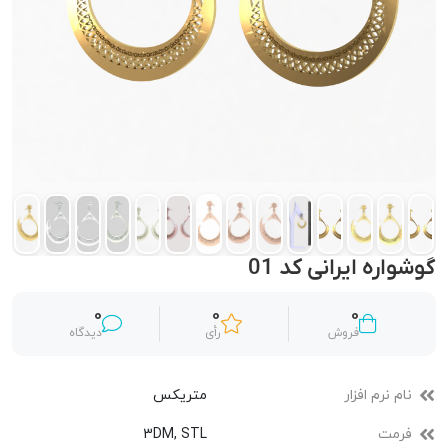
گوشواره ایرانی کد 01
0
0
0
فروش
رأی
دیدگاه
نام نرم افزار
متریکس
فرمت
3DM, STL