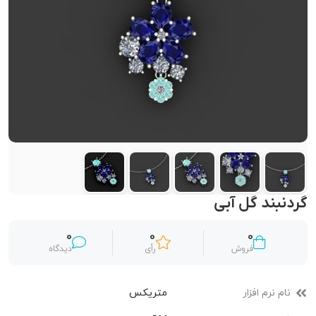
گردنبند گل آبی
0
0
0
فروش
رأی
دیدگاه
نام نرم افزار
متریکس