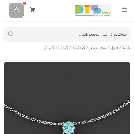
خانه
/
فایل
/
سه بعدی
/
گردنبند
/ گردنبند گل آبی