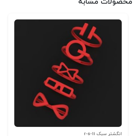
محصولات مشابه
انگشتر سبک r-s-11