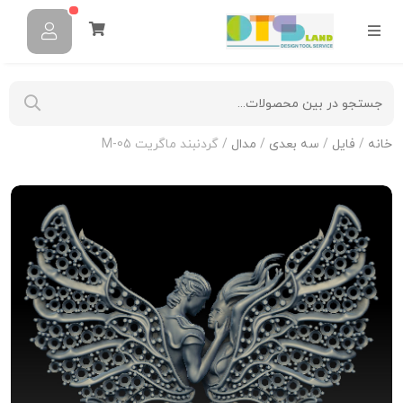
خانه
/
فایل
/
سه بعدی
/
مدال
/ گردنبند ماگریت M-05