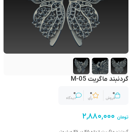
گردنبند ماگریت M-05
0
0
0
فروش
رأی
دیدگاه
۲,۸۸۰,۰۰۰
تومان
گردنبند ماگریت اندازه 45 در 46 میلیمتر