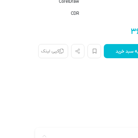
CorelDraw
CDR
۳
کپی لینک
ه سبد خرید