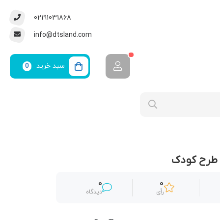
02191031868
info@dtsland.com
سبد خرید
0
 طرح کودک
0
0
رأی
دیدگاه