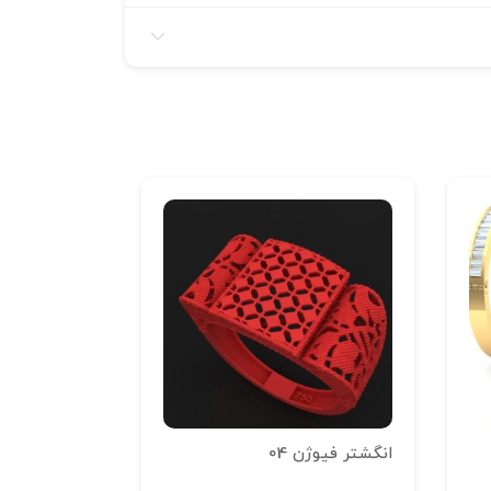
انگشتر فیوژن 04
نیم ست جواهر