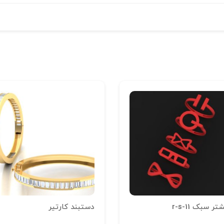
تر سبک r-s-11
دستبند کارتیر