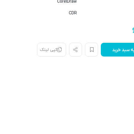
CorelDraw
CDR
کپی لینک
ه سبد خرید