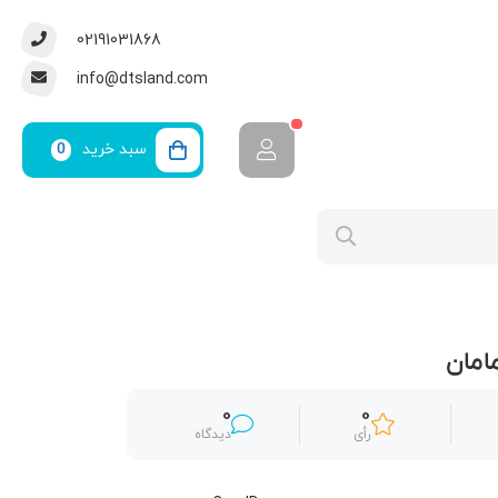
02191031868
info@dtsland.com
سبد خرید
0
امان
0
0
رأی
دیدگاه