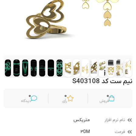
نیم ست کد S403108
0
0
0
فروش
رأی
دیدگاه
نام نرم افزار
متریکس
فرمت
3DM