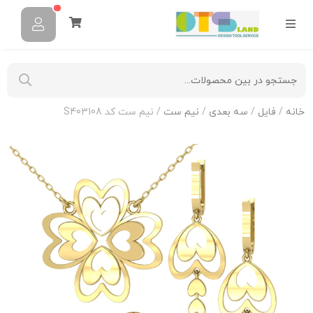
خانه
/
فایل
/
سه بعدی
/
نیم ست
/ نیم ست کد S403108