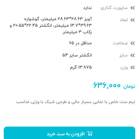
ساپورت گذاری
ندارد
آویز 28.63*28.63 میلیمتر، گوشواره
ابعاد
39.63*13.7 میلیمتر، انگشتر 22.45*20.55 و
رکاب 3 میلیمتر
ضخامت
حداقل در 65
سایز
انگشتر سایز 54
وزن
13.875 گرم
۶۳۶,۰۰۰
تومان
نیم ست خاص با نمایی بسیار عالی و طرحی شیک با وزنی مناسب
افزودن به سبد خرید