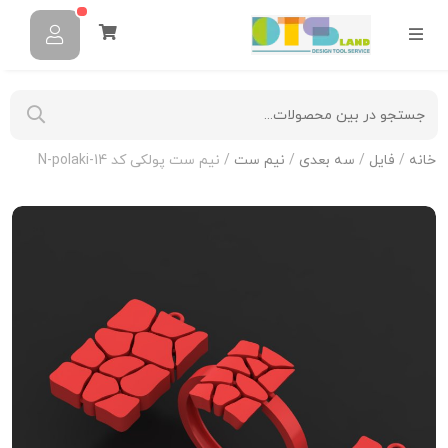
خانه
/
فایل
/
سه بعدی
/
نیم ست
/ نیم ست پولکی کد N-polaki-14