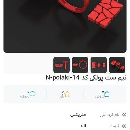
نیم ست پولکی کد N-polaki-14
0
0
0
فروش
رأی
دیدگاه
نام نرم افزار
متریکس
فرمت
stl