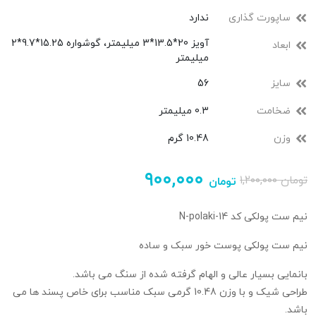
ساپورت گذاری
ندارد
آویز 20*13.5*3 میلیمتر، گوشواره 15.25*9.7*2
ابعاد
میلیمتر
سایز
56
ضخامت
0.3 میلیمتر
وزن
10.48 گرم
۹۰۰,۰۰۰
تومان
۱,۲۰۰,۰۰۰
تومان
نیم ست پولکی کد N-polaki-14
نیم ست پولکی پوست خور سبک و ساده
بانمایی بسیار عالی و الهام گرفته شده از سنگ می باشد.
طراحی شیک و با وزن 10.48 گرمی سبک مناسب برای خاص پسند ها می
باشد.