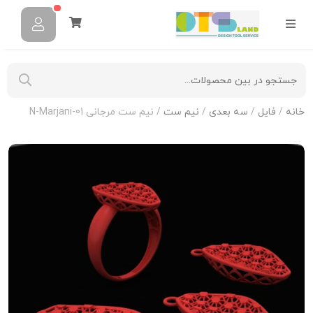
خانه
/
فایل
/
سه بعدی
/
نیم ست
/ نیم ست مرجانی N-Marjani-01