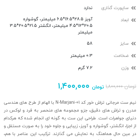
ساپورت گذاری
ندارد
آویز 28.5*16.5*6.5 میلیمتر، گوشواره
ابعاد
20.5*12*4.5 میلیمتر، انگشتر 21.5*20.5*3.5
میلیمتر
سایز
58
ضخامت
0.3 میلیمتر
وزن
7.2 گرم
۱,۴۰۰,۰۰۰
تومان
۱,۸۰۰,۰۰۰
تومان
نیم ست مرجانی تراش خور کد N-Marjani-01 با الهام از طرح‌ های هندسی
مدرن و تراش‌ های دقیق، جزو مجموعه‌ های منحصر به‌ فرد و لوکس در
دنیای جواهرات است. طراحی این ست به گونه‌ ای انجام شده که هرکدام
از اجزا، انگشتر، گوشواره و آویز، زیبایی و جلوه خود را به صورت مستقل و
در عین حال هماهنگ به نمایش می‌ گذارند. ترکیب این عناصر با هم،