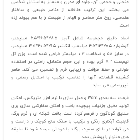
منحنی و حجمی آن، جلوه‌ ای مدرن و متمایز به استایل شخصی
می‌ بخشد. این ترکیب خلاقانه از عناصر طبیعی و ساختار
هندسی، روح هنر معاصر و الهام از طبیعت را با هم پیوند زده
است.
ابعاد دقیق مجموعه شامل آویز 28.5*16.5*6.5 میلیمتر،
گوشواره 20.5*12*4.5 میلیمتر، انگشتر 21.5*20.5*3.5 میلیمتر،
در سایز ۵۸ و ضخامت ۰.۳ میلیمتر طراحی شده است. وزن کل
نیم‌ست ۷.۲ گرم بوده و این حجم متعادل، راحتی در استفاده
طولانی و حفظ ظرافت و زیبایی فرم را تضمین می‌ کند. ظاهر
کشیده قطعات، آنها را مناسب ترکیب با استایل رسمی و
غیررسمی می‌ سازد.
فرمت سه‌ بعدی 3dm و مدل‌ سازی با نرم‌ افزار متریکس، امکان
تولید دقیق جزئیات پیچیده بافت و امکان سفارشی‌ سازی برای
سلایق گوناگون را فراهم کرده است. بافت شبکه‌ ای و فرم برگ،
قابلیت آبکاری رنگی و ترکیب با سنگ‌ های کوچک را داراست و
می‌ تواند در طلای سفید، رزگلد یا مرجانی عرضه شود تا سلیقه‌
های متنوع را پوشش دهد.