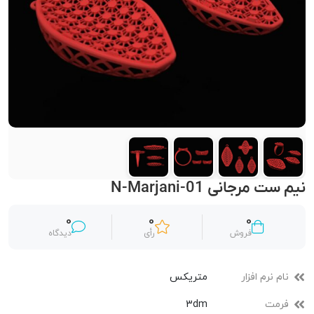
نیم ست مرجانی N-Marjani-01
0
0
0
فروش
رأی
دیدگاه
نام نرم افزار
متریکس
فرمت
3dm