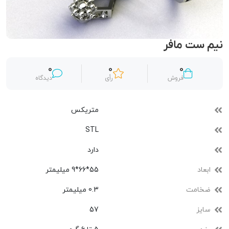
نیم ست مافر
0
0
0
فروش
رأی
دیدگاه
متریکس
STL
دارد
ابعاد
55*66*9 میلیمتر
ضخامت
0.3 میلیمتر
سایز
57