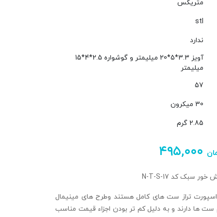
متریکس
stl
ندارد
آویز 3.3*5*20 میلیمتر و گوشواره 2.5*4*15
میلیمتر
57
30 میکرون
2.85 گرم
۴۹۵,۰۰۰
ان
ر سبک کد N-T-S-17
اسپورت تراز ست های کامل هستند وطرح های مینیمال
ست ها دارند و به دلیل کم تر بودن اجزاء قیمت مناسب