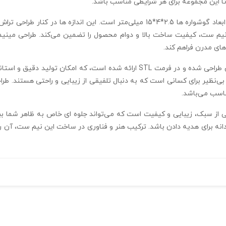
ا این مجموعه برای هر شرایطی مناسب باشد.
ابعاد دقیق آویز این مجموعه 3.3*5*20 میلی‌متر و ابعاد گوشواره‌ ها 2.5*4*15 میلی‌متر
ت استاندارد 30 میکرونی این نیم ست، کیفیت ساخت بالا و دوام محصول را تضمین می‌کند
ای مدرن فراهم کند.
این محصول با استفاده از نرم‌ افزار تخصصی متریکس طراحی شده و در فرمت STL ارائه
ی بی‌نظیر برای کسانی است که به دنبال تلفیقی از زیبایی و راحتی هستند. ط
مناسب می‌باشد.
یوژن تراش خور سبک کد N-T-S-17، ترکیبی از سبک، زیبایی و کیفیت است که می‌تواند جلوه‌ ای خاص 
ه برای هدیه دادن باشد. ترکیب هنر و فناوری در ساخت این نیم ست، آن را ب