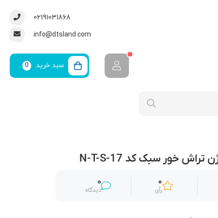
02191031868
info@dtsland.com
سبد خرید
0
راش خور سبک کد N-T-S-17
0
0
رأی
دیدگاه