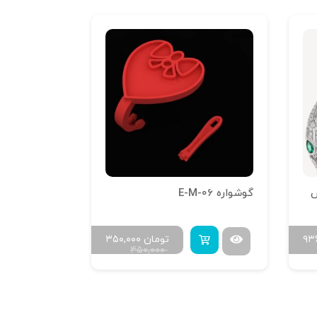
س
گوشواره E-M-06
گوشواره err-t-1
۹۳
تومان
۳۵۰,۰۰۰
۴۵۰,۰۰۰