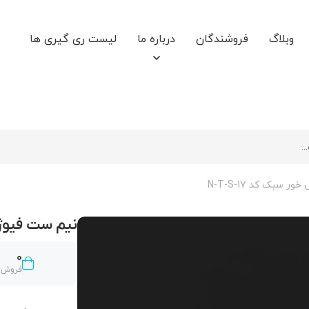
وبلاگ
فروشندگان
درباره ما
لیست ری گیری ها
سبک کد N-T-S-17
نیم ست فیوژن ت
0
فروش