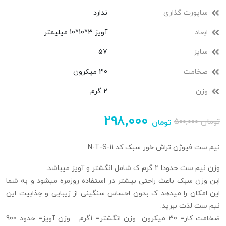
ساپورت گذاری
ندارد
ابعاد
آویز 3*10*10 میلیمتر
سایز
57
ضخامت
30 میکرون
وزن
2 گرم
۲۹۸,۰۰۰
تومان
۵۰۰,۰۰۰
تومان
نیم ست فیوژن تراش خور سبک کد N-T-S-11
وزن نیم ست حدودا 2 گرم ک شامل انگشتر و آویز میباشد.
این وزن سبک باعث راحتی بیشتر در استفاده روزمره میشود و به شما
این امکان را میدهد ک بدون احساس سنگینی از زیبایی و جذابیت این
نیم ست لذت ببرید.
ضخامت کار= 30 میکرون وزن انگشتر= 1گرم وزن آویز= حدود 900