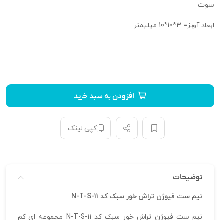
سوت
ابعاد آویز= 3*10*10 میلیمتر
افزودن به سبد خرید
کپی لینک
توضیحات
نیم ست فیوژن تراش خور سبک کد N-T-S-11
نیم ست فیوژن تراش خور سبک کد N-T-S-11 مجموعه‌ ای کم‌