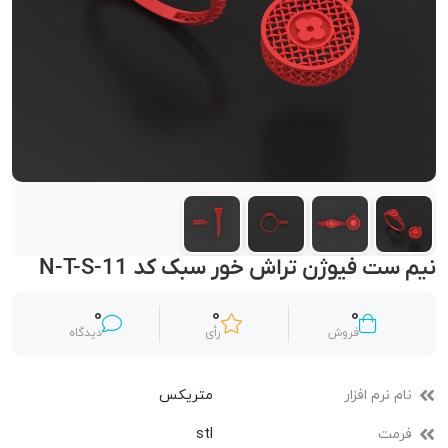
نیم ست فیوژن تراش خور سبک کد N-T-S-11
0
0
0
فروش
رأی
دیدگاه
نام نرم افزار
متریکس
فرمت
stl