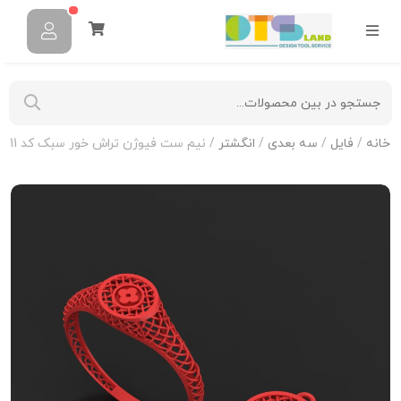
خانه
/
فایل
/
سه بعدی
/
انگشتر
/ نیم ست فیوژن تراش خور سبک کد N-T-S-11