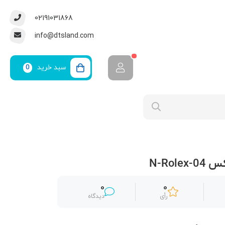
02191031868
info@dtsland.com
سبد خرید
0
N-Rol
0
0
رأی
دیدگاه