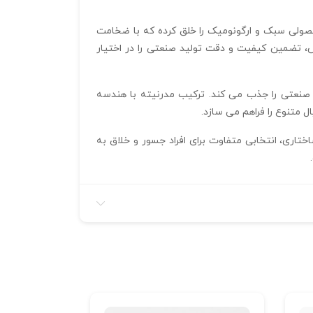
یز 29.5*10*3.5 میلیمتر، گوشواره 22.5*10*3.5 میلیمتر، انگشتر 21*10*2.5 میلیمتر، همراه با سایز انگشتر ۵۷، محصولی سبک و ارگونومیک را خلق کرده که با ضخامت
ی‌ نماید. فرمت اصلی 3dm و مدل‌سازی با نرم‌ افزار متریکس، تضمین کیفیت و دقت تولید صنعتی را در اختیار
صنعتی را جذب می‌ کند. ترکیب مدرنیته با هندسه
متنوع را فراهم می‌ سازد.
اختار ساختاری، انتخابی متفاوت برای افراد جسور و خلاق به