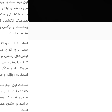
این نیم ست با جزئ
می بخشد و تراش آن
بر درخشندگی چشمگ
هماهنگ انگشتر، گ
یکدست و لوکس پیدا
مناسب است.
ابعاد متناسب و ان
ست برای انواع صو
0.3 میلیمتر حس 
استفاده روزانه و ح
کننده دقت بالا و ج
طراحی شده که هم 
باشند و امکان هماه
است.