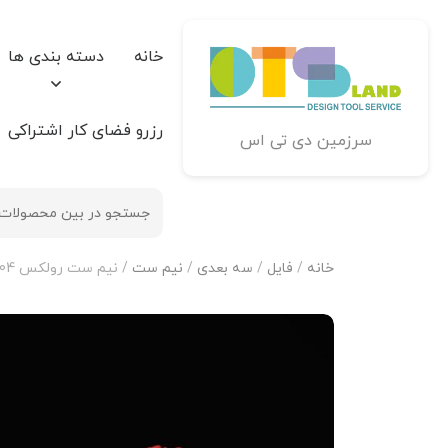
خانه
دسته بندی ها
رزرو فضای کار اشتراکی
سرزمین دی تی اس
خانه
/
فایل
/
سه بعدی
/
نیم ست
/ نیم ست رولکس N-Rolex-04