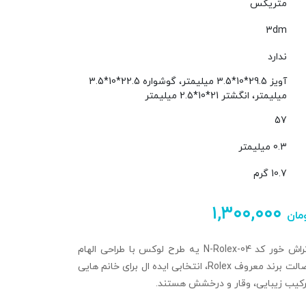
متریکس
3dm
ندارد
آویز 29.5*10*3.5 میلیمتر، گوشواره 22.5*10*3.5
میلیمتر، انگشتر 21*10*2.5 میلیمتر
57
0.3 میلیمتر
10.7 گرم
۱,۳۰۰,۰۰۰
مان
نیم ست رولکس تراش خور کد N-Rolex-04 یه طرح لوکس با طراحی الهام
گرفته از ظرافت و اصالت برند معروف Rolex، انتخابی ایده ال برای خانم هایی
رکیب زیبایی، وقار و درخشش هستند.