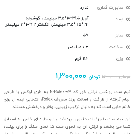
ساپورت گذاری
ندارد
آویز 31.5*10*3.5 میلیمتر، گوشواره
ابعاد
24*9.5*3.5 میلیمتر، انگشتر 22*10*3 میلیمتر
سایز
57
ضخامت
0.3 میلیمتر
وزن
11.2 گرم
۱,۳۰۰,۰۰۰
تومان
۱,۶۰۰,۰۰۰
تومان
نیم ست رولکس تراش خور کد N-Rolex-03 یه طرح لوکس با طراحی
الهام گرفته از ظرافت و اصالت برند معروف Rolex، انتخابی ایده ال برای
خانم هایی است که به دنبال ترکیب زیبایی، وقار و درخشش هستند.
این نیم ست با جزئیات دقیق و پرداخت براق، جلوه ای خاص به استایل
شما می بخشد و تراش آن به نحوی ست که نمای سنگ را برای بیننده