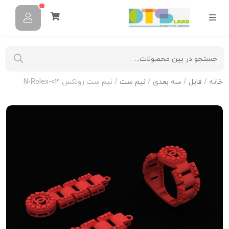
خانه
/
فایل
/
سه بعدی
/
نیم ست
/ نیم ست رولکس N-Rolex-03