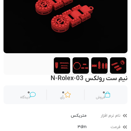
نیم ست رولکس N-Rolex-03
0
0
0
فروش
رأی
دیدگاه
نام نرم افزار
متریکس
فرمت
3dm