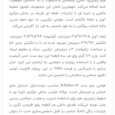
فرم زنجیری، نمایی چشمگیر و متفاوت را به کالکشن جواهرات
شما اضافه می‌کند. مهم‌ترین المان این مجموعه، تلفیق خطوط
مکعبی و دایره‌ ای با تزئینات نقطه‌ ای ظریف بر بخش مرکزی
آویز و حلقه انگشتر است. طراحی ترکیبی، نه‌ تنها جلوه مدرن
بلکه اصالت رولکس را به‌ طور منحصر به‌ فرد باز آفرینی می‌کند.
ابعاد آویز 31.5*10*3.5 میلیمتر، گوشواره 24*9.5*3.5 میلیمتر،
انگشتر 22*10*3 میلیمتر تعریف شده‌ اند تا با انگشتر سایز ۵۷
و ضخامت یکنواخت ۰.۳ میلیمتر، ترکیبی سبک و مقاوم ایجاد
کنند. وزن ۱۱.۲ گرم برای هر سه قطعه این نیم ست، حس کیفیت
واقعی را با استفاده روزمره و مجلسی به ارمغان می‌ آورد. مدل‌
سازی با متریکس و فرمت 3dm در این پروژه، قابلیت تولید
دقیق صنعتی و سفارشی را تضمین می‌ نماید.
طراحی نیم ست N-Rolex-03 مناسب دوستداران استایل‌ های
معاصر و مینیمال است، چراکه ترکیب بخش مرکزی دایره‌ ای با
خطوط زنجیری، هم برای استفاده اسپرت و هم در مجالس رسمی
جلب توجه می‌کند. فضای داخلی هر قطعه برای افزودن نگین یا
جزئیات رنگی کاملاً مناسب و قابل شخصی‌سازی است تا بتوان