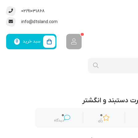
02191031868
info@dtsland.com
سبد خرید
0
ت دستبند و انگشتر
0
0
رأی
دیدگاه