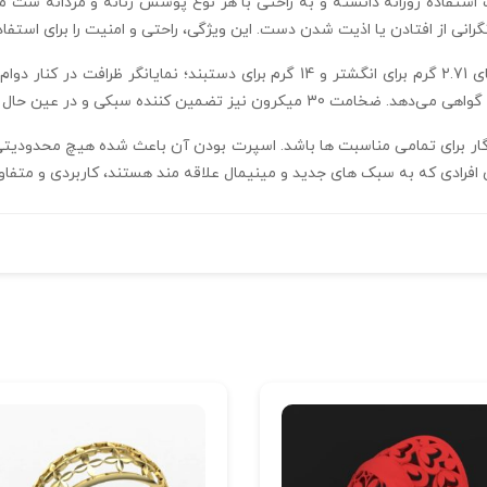
استفاده روزانه دانسته و به راحتی با هر نوع پوشش زنانه و مردانه ست م
انی از افتادن یا اذیت شدن دست. این ویژگی، راحتی و امنیت را برای استف
ابعاد دقیق 20.3*7.8*21 میلیمتر، سایز 52 و وزن‌ های 2.71 گرم برای انگشتر و 14 گرم 
ار برای تمامی مناسبت‌ ها باشد. اسپرت بودن آن باعث شده هیچ محدودیتی 
ی افرادی که به سبک‌ های جدید و مینیمال علاقه‌ مند هستند، کاربردی و متفا