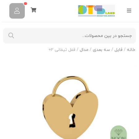
خانه
/
فایل
/
سه بعدی
/
مدال
/ قفل تیفانی 02