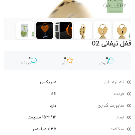
قفل تیفانی 02
0
0
0
فروش
رأی
دیدگاه
نام نرم افزار
متریکس
فرمت
stl
ساپورت گذاری
دارد
ابعاد
12*2*15 میلیمتر
ضخامت
0.35 میلیمتر