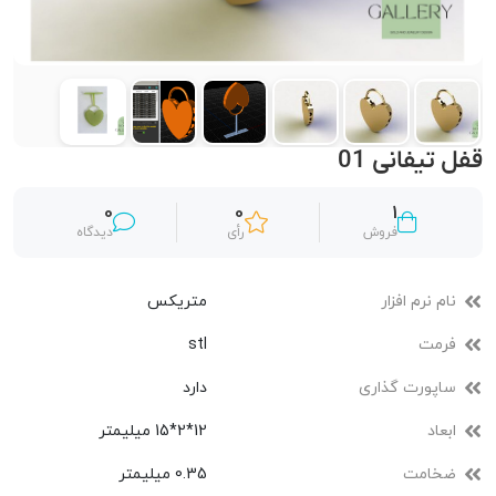
قفل تیفانی 01
0
0
1
فروش
رأی
دیدگاه
نام نرم افزار
متریکس
فرمت
stl
ساپورت گذاری
دارد
ابعاد
12*2*15 میلیمتر
ضخامت
0.35 میلیمتر