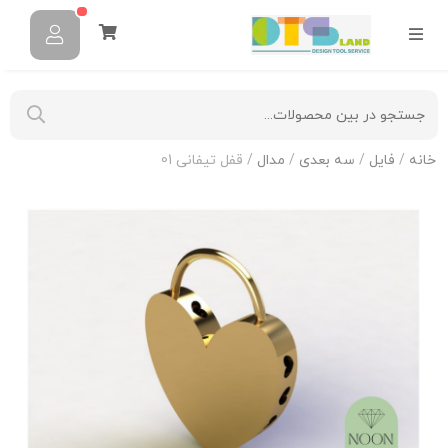
خانه
/
فایل
/
سه بعدی
/
مدال
/ قفل تیفانی 01