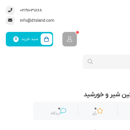
02191031868
info@dtsland.com
سبد خرید
0
ین شیر و خورشید
0
0
رأی
دیدگاه