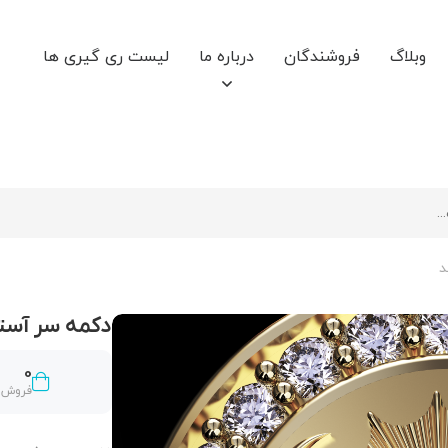
وبلاگ
فروشندگان
درباره ما
لیست ری گیری ها
د
دکمه سر آست
0
فروش