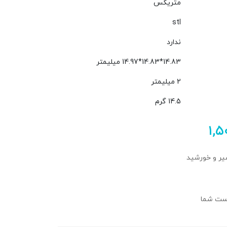
متریکس
stl
ندارد
14.83*14.83*14.97 میلیمتر
2 میلیمتر
14.5 گرم
۱,
ر و خورشید
است شما