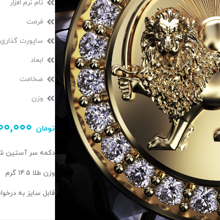
نام نرم افزار
فرمت
ساپورت گذاری
ابعاد
ضخامت
وزن
۵۰۰,۰۰۰
تومان
دکمه سر آستین شی
وزن طلا 14.5 گرم
قابل سایز به درخو