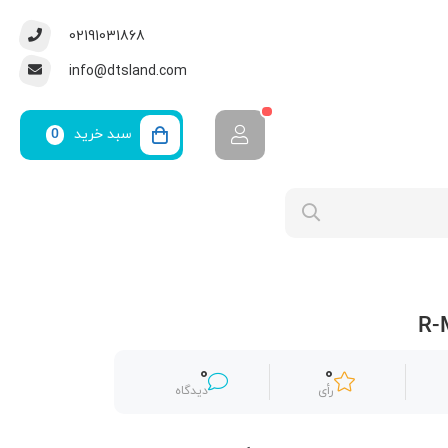
02191031868
info@dtsland.com
سبد خرید
0
0
0
رأی
دیدگاه