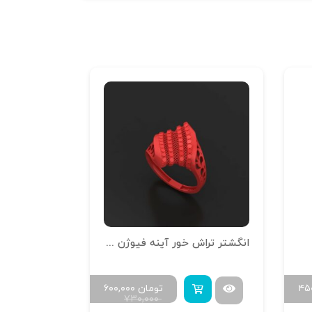
انگشتر تراش خور آینه فیوژن R-T-01
انگشتر سولیتر
۴۵
تومان
۶۰۰,۰۰۰
۷۳۰,۰۰۰