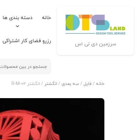
خانه
دسته بندی ها
رزرو فضای کار اشتراکی
سرزمین دی تی اس
خانه
/
فایل
/
سه بعدی
/
انگشتر
/ انگشتر R-M-02