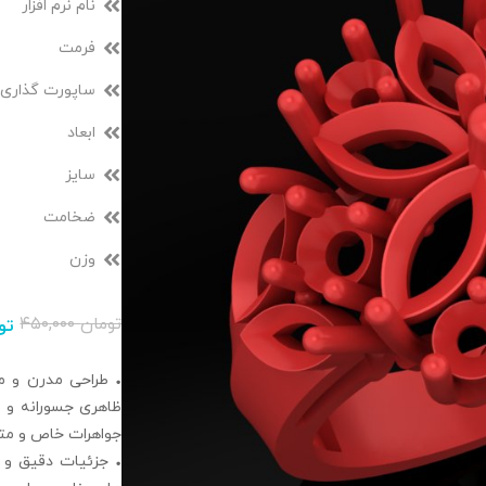
نام نرم افزار
فرمت
ساپورت گذاری
ابعاد
سایز
ضخامت
وزن
تومان
۴۵۰,۰۰۰
تو
• طراحی مدرن و منح
ظاهری جسورانه و م
جواهرات خاص و مت
• جزئیات دقیق و 