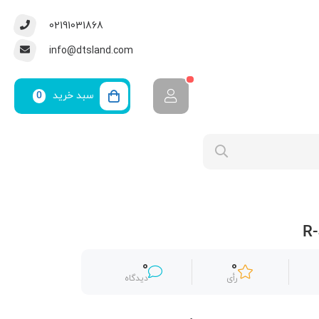
02191031868
info@dtsland.com
سبد خرید
0
0
0
رأی
دیدگاه