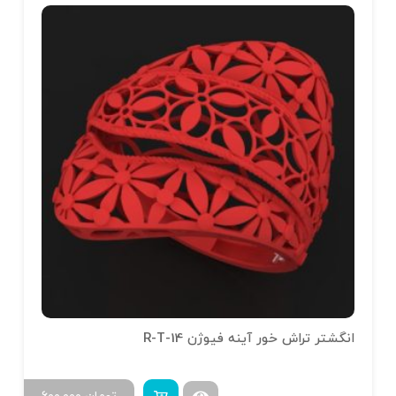
انگشتر تراش خور آینه فیوژن R-T-14