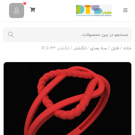
خانه
/
فایل
/
سه بعدی
/
انگشتر
/ انگشتر R-G-43