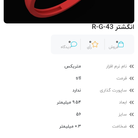
انگشتر R-G-43
0
0
0
فروش
رأی
دیدگاه
نام نرم افزار
متریکس
فرمت
stl
ساپورت گذاری
ندارد
ابعاد
9.54 میلیمتر
سایز
56
ضخامت
0.3 میلیمتر