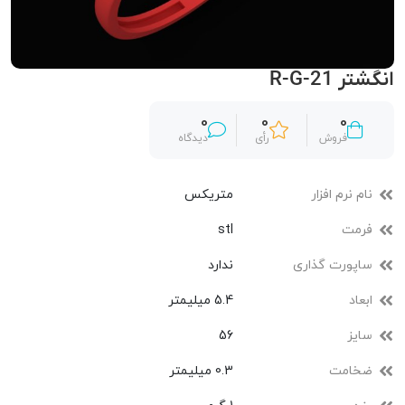
انگشتر R-G-21
0
0
0
فروش
رأی
دیدگاه
نام نرم افزار
متریکس
فرمت
stl
ساپورت گذاری
ندارد
ابعاد
5.4 میلیمتر
سایز
56
ضخامت
0.3 میلیمتر