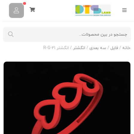
خانه
/
فایل
/
سه بعدی
/
انگشتر
/ انگشتر R-G-21