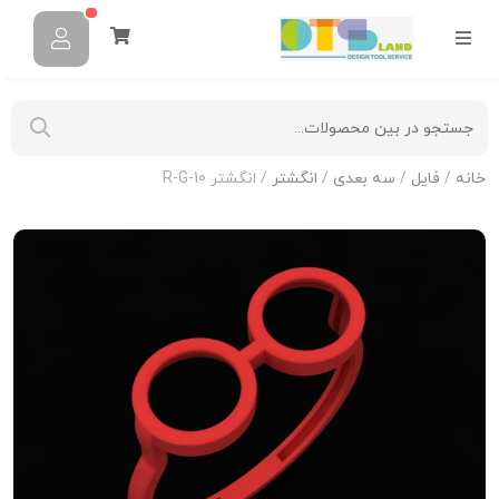
خانه
/
فایل
/
سه بعدی
/
انگشتر
/ انگشتر R-G-10