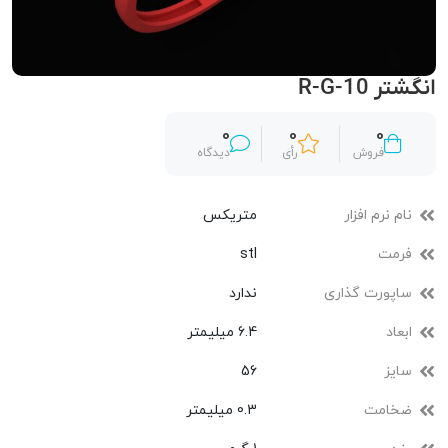
انگشتر R-G-10
0
0
0
فروش
رأی
دیدگاه
نام نرم افزار
متریکس
فرمت
stl
ساپورت گذاری
ندارد
ابعاد
6.4 میلیمتر
سایز
56
ضخامت
0.3 میلیمتر