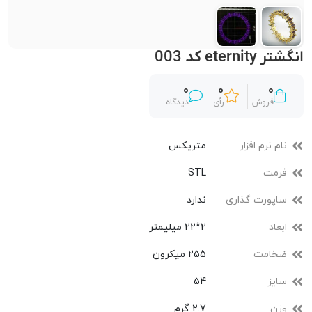
انگشتر eternity کد 003
0
0
0
فروش
رأی
دیدگاه
نام نرم افزار
متریکس
فرمت
STL
ساپورت گذاری
ندارد
ابعاد
2*22 میلیمتر
ضخامت
255 میکرون
سایز
54
وزن
2.7 گرم