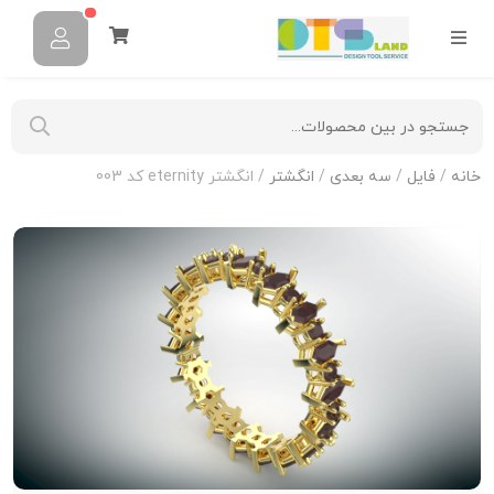
خانه
/
فایل
/
سه بعدی
/
انگشتر
/ انگشتر eternity کد 003