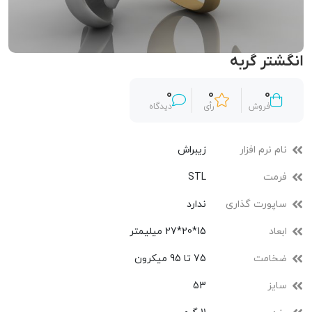
انگشتر گربه
0
0
0
فروش
رأی
دیدگاه
نام نرم افزار
زیبراش
فرمت
STL
ساپورت گذاری
ندارد
ابعاد
15*20*27 میلیمتر
ضخامت
75 تا 95 میکرون
سایز
53