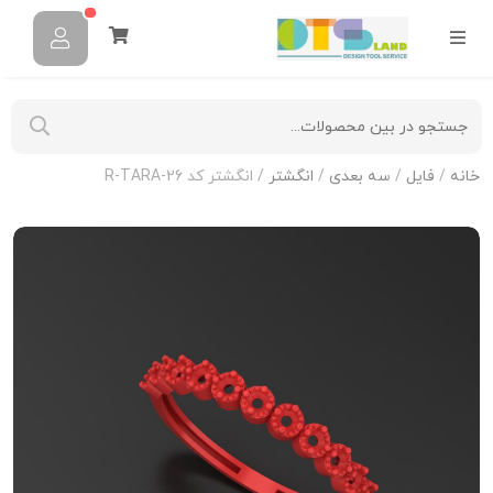
خانه
/
فایل
/
سه بعدی
/
انگشتر
/ انگشتر کد R-TARA-26