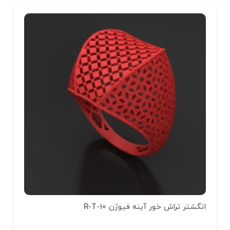
انگشتر تراش خور آینه فیوژن R-T-10