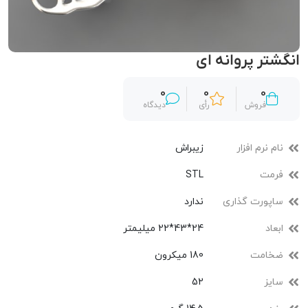
انگشتر پروانه ای
0
0
0
فروش
رأی
دیدگاه
نام نرم افزار
زیبراش
فرمت
STL
ساپورت گذاری
ندارد
ابعاد
24*43*22 میلیمتر
ضخامت
180 میکرون
سایز
52