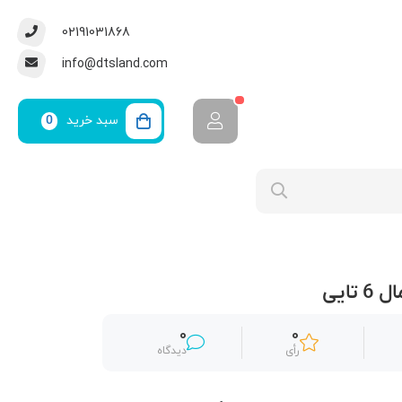
02191031868
info@dtsland.com
سبد خرید
0
تایی
0
0
رأی
دیدگاه