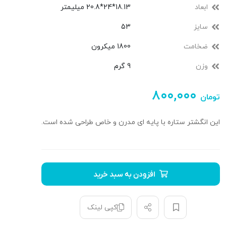
ابعاد
18.13*24*20.8 میلیمتر
سایز
53
ضخامت
1800 میکرون
وزن
9 گرم
۸۰۰,۰۰۰
تومان
این انگشتر ستاره با پایه ای مدرن و خاص طراحی شده است.
افزودن به سبد خرید
کپی لینک