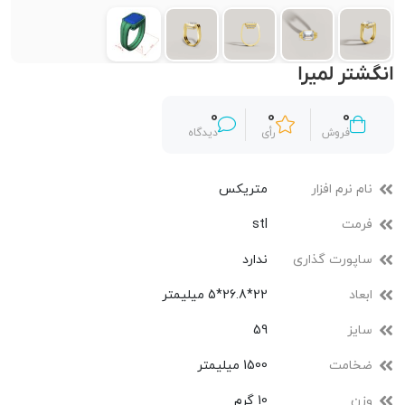
انگشتر لمیرا
0
0
0
فروش
رأی
دیدگاه
نام نرم افزار
متریکس
فرمت
stl
ساپورت گذاری
ندارد
ابعاد
22*26.8*5 میلیمتر
سایز
59
ضخامت
1500 میلیمتر
وزن
10 گرم