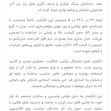
دهد. درخشش سنگ مرکزی و ردیف نگین‌ های ریز زیر آن،
هارمونی متعادل و چشم‌ نوازی ایجاد کرده‌ اند.
ابعاد ۲۲ در ۲۶.۸ در ۵ میلیمتر این انگشتر، کاملاً متناسب با
استاندارد های لوکس و روز جهان جواهرسازی است. وزن ۱۰ گرم
و سایز ۵۹، حس کیفیت بالا و راحتی در استفاده را تضمین
می‌کند. مدل‌ سازی سه‌ بعدی در نرم‌ افزار قدرتمند متریکس و
خروجی با فرمت stl، امکان تولید دقیق و اجرای بی‌نقص جزئیات
را فراهم نموده است.
انگشتر لمیرا نمایانگر ترکیب خلاقیت، معماری مدرن و کاربرد
پذیری است. بدنه مقاوم و با فرم منحصر به فرد، آن را برای
استفاده روزمره و مجالس خاص مناسب ساخته و جلوه‌ ای
درخشان به استایل فرد می‌ بخشد. انتخابی متمایز برای بانوانی
که به دنبال جواهرات مینیمال و چشمگیر هستند.
این انگشتر به دلیل طراحی هندسی و ساختار منحصر به‌ فرد
خود، به راحتی قابل ست کردن با ساعت و دستبند های طلایی یا
سفید است. لمیرا یک اثر ماندگار، مناسب برای کلکسیون