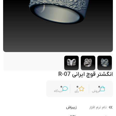
انگشتر قوچ ایرانی R-07
0
0
0
فروش
رأی
دیدگاه
نام نرم افزار
زیبراش