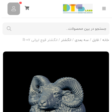
خانه
/
فایل
/
سه بعدی
/
انگشتر
/ انگشتر قوچ ایرانی R-07