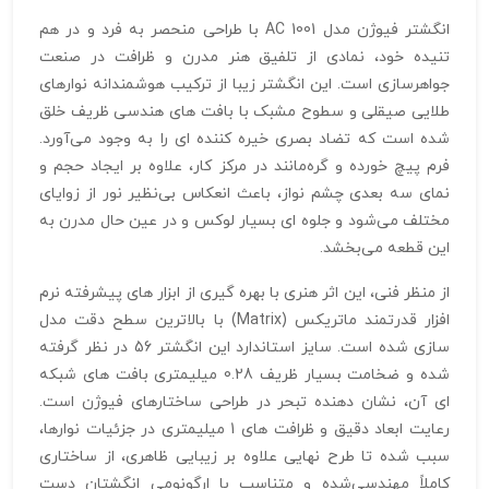
انگشتر فیوژن مدل AC 1001 با طراحی منحصر‌ به‌ فرد و در هم
تنیده خود، نمادی از تلفیق هنر مدرن و ظرافت در صنعت
جواهرسازی است. این انگشتر زیبا از ترکیب هوشمندانه نوارهای
طلایی صیقلی و سطوح مشبک با بافت‌ های هندسی ظریف خلق
شده است که تضاد بصری خیره‌ کننده‌ ای را به وجود می‌آورد.
فرم پیچ‌ خورده و گره‌مانند در مرکز کار، علاوه بر ایجاد حجم و
نمای سه‌ بعدی چشم‌ نواز، باعث انعکاس بی‌نظیر نور از زوایای
مختلف می‌شود و جلوه‌ ای بسیار لوکس و در عین حال مدرن به
این قطعه می‌بخشد.
از منظر فنی، این اثر هنری با بهره‌ گیری از ابزار های پیشرفته نرم‌
افزار قدرتمند ماتریکس (Matrix) با بالاترین سطح دقت مدل‌
سازی شده است. سایز استاندارد این انگشتر 56 در نظر گرفته
شده و ضخامت بسیار ظریف 0.28 میلیمتری بافت‌ های شبکه‌
ای آن، نشان‌ دهنده تبحر در طراحی ساختارهای فیوژن است.
رعایت ابعاد دقیق و ظرافت‌ های 1 میلیمتری در جزئیات نوارها،
سبب شده تا طرح نهایی علاوه بر زیبایی ظاهری، از ساختاری
کاملاً مهندسی‌شده و متناسب با ارگونومی انگشتان دست