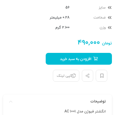
سایز
56
ضخامت
0.28 میلیمتر
وزن
2.100 گرم
۴۹۰,۰۰۰
تومان
افزودن به سبد خرید
کپی لینک
توضیحات
انگشتر فیوژن مدل AC 1001