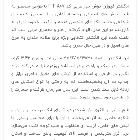
انگشتر فیوژن تراش خور عربی کد F-T-A07 با طراحی منحصر به‌
فرد و نقش‌ های اسلیمی برجسته، نمایی زیبا و سنتی به دستان
شما می‌بخشد. الگو های هندسی منظم و ترکیب خطوط توری به‌
کاررفته در این مدل، الهام‌ گرفته از هنر و معماری عربی است که
باعث شده این انگشتر انتخابی ویژه برای علاقه‌ مندان به طرح‌
های اصیل و در عین حال مدرن باشد.
این انگشتر با ابعاد 3030*17.5*2.5 میلی متر و وزن 3.42 گرم،
ساختاری سبک و راحت برای استفاده روزمره فراهم می‌کند. نبود
نگین در طراحی و استفاده از تراش‌ های دقیق ظاهری براق و
جذاب به آن بخشیده‌است که به‌ راحتی با انواع استایل‌ های
زنانه قابل ست شدن است. این مدل هم‌ زمان ظرافت و جسارت را
در طراحی خود تلفیق نموده است.
فرم بیضی و الگوی خورشیدی دو انتهای انگشتر، حس توازن و
شکوه خاصی به اثر می‌بخشد و آن را برای مجالس رسمی یا
لباس‌ های خاص، گزینه‌ ای متفاوت و جلب‌ توجه‌ کننده می‌سازد.
نرم‌ افزار متریکس و فرمت stl، کیفیت بالای ساخت و امکان