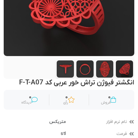
انگشتر فیوژن تراش خور عربی کد F-T-A07
0
0
0
فروش
رأی
دیدگاه
نام نرم افزار
متریکس
فرمت
stl