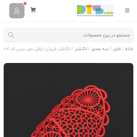
خانه
/
فایل
/
سه بعدی
/
انگشتر
/ انگشتر فیوژن تراش خور عربی کد F-T-A07