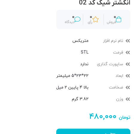
انگشتر شیک کد 02
0
0
0
فروش
رأی
دیدگاه
نام نرم افزار
متریکس
فرمت
STL
ساپورت گذاری
ندارد
ابعاد
22*23*5 میلیمتر
ضخامت
بالا 4 پایین 2 میل
وزن
3.82 گرم
۴۸۰,۰۰۰
تومان