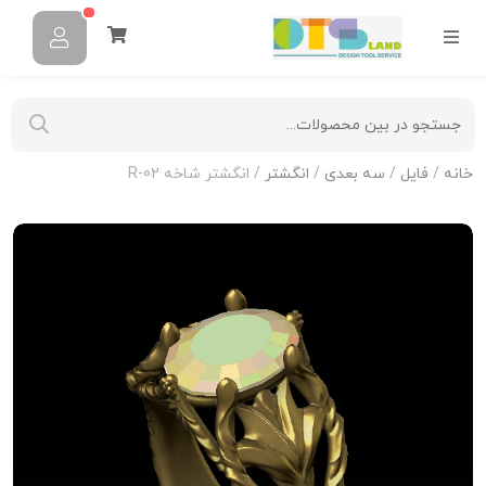
خانه
/
فایل
/
سه بعدی
/
انگشتر
/ انگشتر شاخه R-02