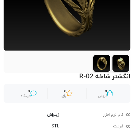
انگشتر شاخه R-02
0
0
0
فروش
رأی
دیدگاه
نام نرم افزار
زیبراش
فرمت
STL